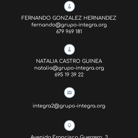

FERNANDO GONZALEZ HERNANDEZ
fernando@grupo-integra.org
679 969 181

NATALIA CASTRO GUINEA
natalia@grupo-integra.org
695 19 39 22

integra2@grupo-integra.org

Avenida Francisco Guerrero, 3