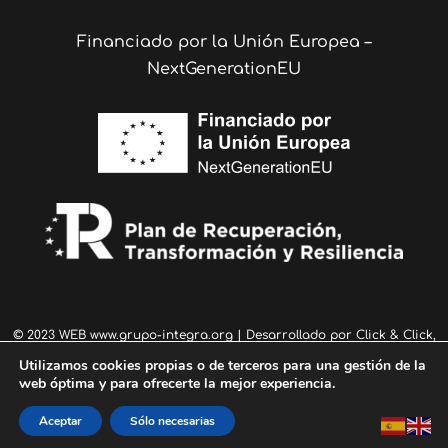
Financiado por la Unión Europea –
NextGenerationEU
© 2023 WEB
www.grupo-integra.org
| Desarrollado por
Click & Click,
Marketing Online
Utilizamos cookies propias o de terceros para una gestión de la
web óptima y para ofrecerte la mejor experiencia.
AVISO LEGAL
|
POLÍTICA DE PRIVACIDAD
|
POLÍTICA DE COOKIES
Aceptar
Sólo necesarias